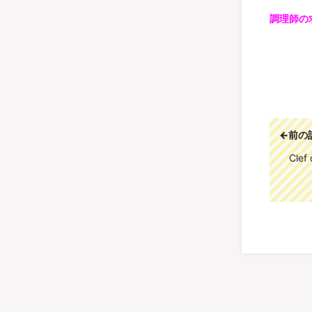
調理師の
←前の
Cle